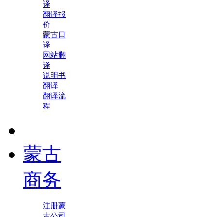
译
翻译报
价
蒙古口
译
网站翻
译
说明书
翻译
翻译流
程
蒙古
商务
注册蒙
古公司