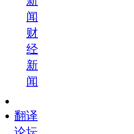
新
闻
财
经
新
闻
翻译
论坛