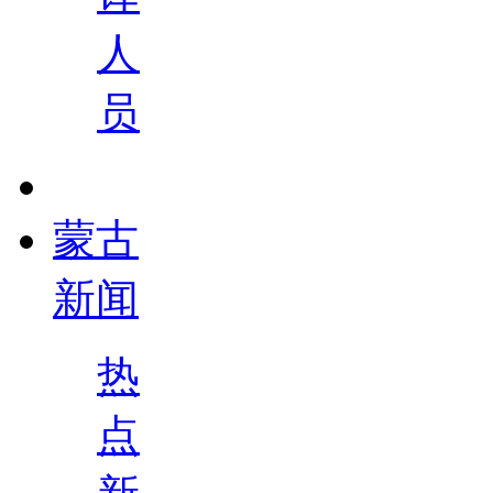
人
员
蒙古
新闻
热
点