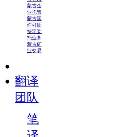
蒙古企
业托管
蒙古国
许可证
特定委
托业务
蒙古矿
业交易
翻译
团队
笔
译