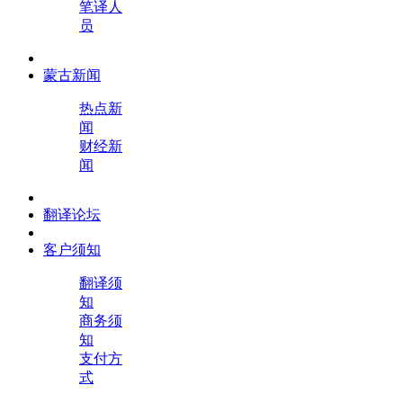
笔译人
员
蒙古新闻
热点新
闻
财经新
闻
翻译论坛
客户须知
翻译须
知
商务须
知
支付方
式