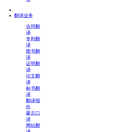
翻译业务
合同翻
译
专利翻
译
图书翻
译
证明翻
译
论文翻
译
标书翻
译
翻译报
价
蒙古口
译
网站翻
译