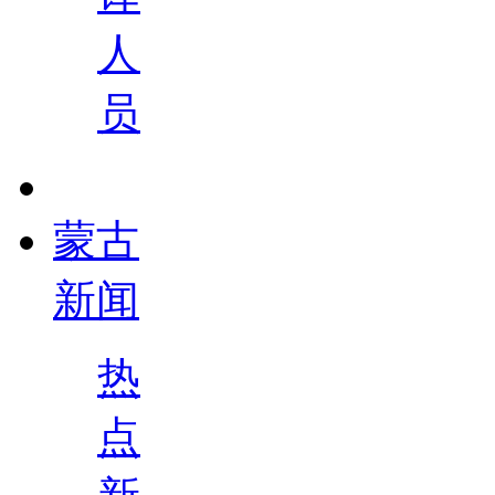
人
员
蒙古
新闻
热
点