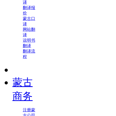
译
翻译报
价
蒙古口
译
网站翻
译
说明书
翻译
翻译流
程
蒙古
商务
注册蒙
古公司