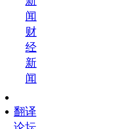
新
闻
财
经
新
闻
翻译
论坛