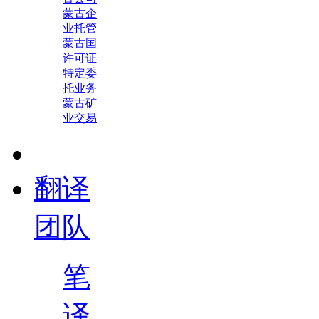
蒙古企
业托管
蒙古国
许可证
特定委
托业务
蒙古矿
业交易
翻译
团队
笔
译