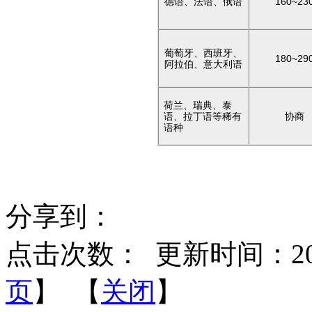
德语、法语、俄语
160~23
葡萄牙、西班牙、
180~29
阿拉伯、意大利语
荷兰、瑞典、泰
语、拉丁语等稀有
协商
语种
分享到：
点击次数：
更新时间：2016-
页
】 【
关闭
】